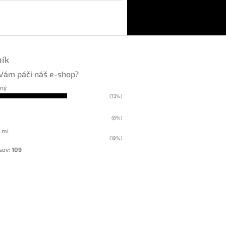
ík
Vám páči náš e-shop?
kný
(73%)
(8%)
 mi
(19%)
sov:
109