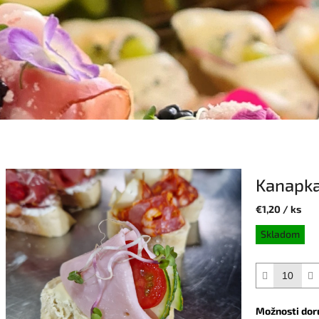
Kanapka
€1,20
/ ks
Jednotková
Skladom
cena:
Možnosti dor