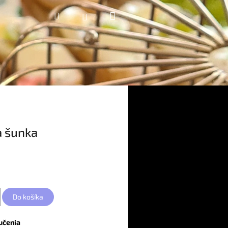
Nákupný
Hľadať
Prihlásenie
košík
 šunka
Do košíka
učenia