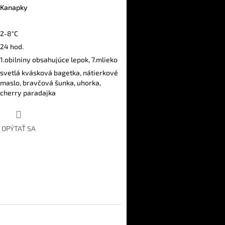
Kanapky
2-8°C
24 hod.
1.obilniny obsahujúce lepok, 7.mlieko
svetlá kvásková bagetka, nátierkové
maslo, bravčová šunka, uhorka,
cherry paradajka
OPÝTAŤ SA
ter