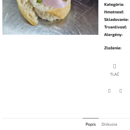
Kategória
:
Hmotnosť
:
Skladovanie
:
Trvanlivosť
:
Alergény
:
Zloženie
:
TLAČ
Facebook
Twit
Popis
Diskusia