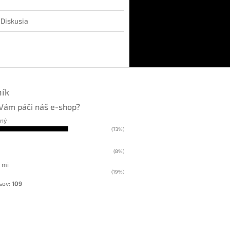
Diskusia
ík
Vám páči náš e-shop?
kný
(73%)
(8%)
 mi
(19%)
sov:
109