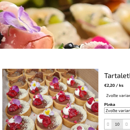
Tartale
€2,20
/ ks
Jednotková
Zvoľte varia
cena:
Plnka