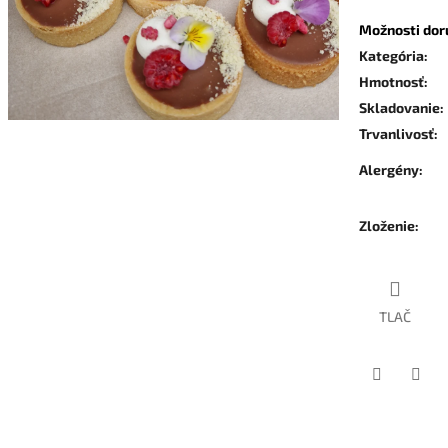
Možnosti dor
Kategória
:
Hmotnosť
:
Skladovanie
:
Trvanlivosť
:
Alergény
:
Zloženie
:
TLAČ
Facebook
Twit