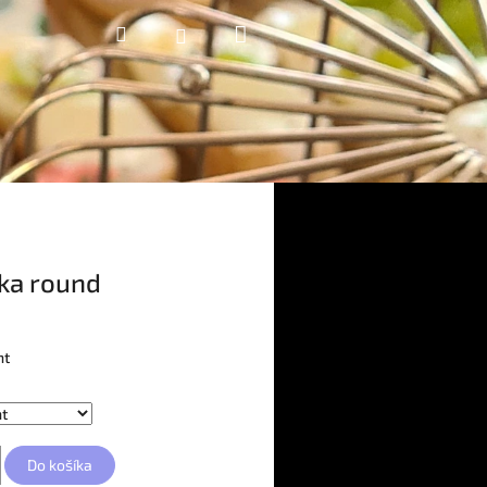
Nákupný
Hľadať
Prihlásenie
košík
tka round
nt
Do košíka