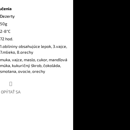
učenia
Dezerty
50g
2-8°C
72 hod.
1.obilniny obsahujúce lepok, 3.vajce,
7.mlieko, 8.orechy
muka, vajce, maslo, cukor, mandľová
múka, kukuričný škrob, čokoláda,
smotana, ovocie, orechy
OPÝTAŤ SA
ter