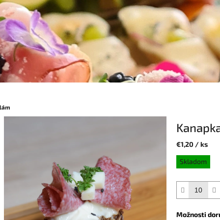
alám
Kanapka
€1,20
/ ks
Jednotková
Skladom
cena:
Možnosti dor