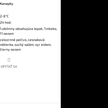
Kanapky
2-8°C
24 hod.
1.obilniny obsahujúce lepok, 7.mlieko,
11.sezam
celozrnné pečivo, cesnaková
nátierka, suchý salám, syr eidam,
čierny sezam
OPÝTAŤ SA
ter