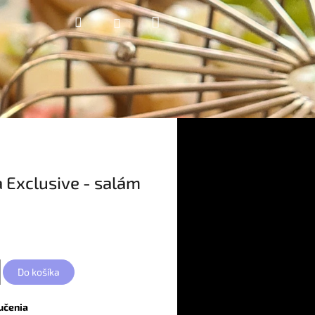
Nákupný
Hľadať
Prihlásenie
košík
 Exclusive - salám
Do košíka
učenia