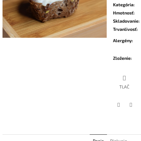
Kategória
:
Hmotnosť
:
Skladovanie
:
Trvanlivosť
:
Alergény
:
Zloženie
:
TLAČ
Facebook
Twit
Popis
Diskusia