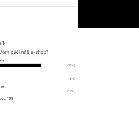
ík
Vám páči náš e-shop?
kný
(73%)
(8%)
 mi
(19%)
sov:
109