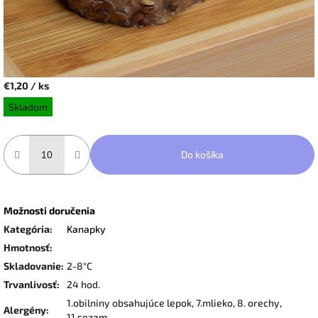
€1,20
/ ks
Jednotková
Skladom
cena:
Do košíka
Možnosti doručenia
Kategória
:
Kanapky
Hmotnosť
:
Skladovanie
:
2-8°C
Trvanlivosť
:
24 hod.
1.obilniny obsahujúce lepok, 7.mlieko, 8. orechy,
Alergény
:
11.sezam