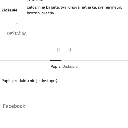
celozrnná bageta, tvarohová nátierka, syr hermelín,
Zloženie
:
hrozno, orechy
OPÝTAŤ SA
Facebook
Twitter
Popis
Diskusia
Popis produktu nie je dostupný
Z
á
Facebook
p
ä
t
i