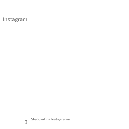
ä
t
i
Instagram
e
Sledovať na Instagrame