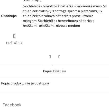
5x chlebíček bryndzová nátierka + moravské mäso, 5x
chlebíček cviklový s cottage syrom a pistáciami, 5x
Obsahuje
:
chlebíček tvarohová nátierka s prosciuttom a
mangom, 5x chlebíček hermelínová nátierka s
hruškami, orieškami, nivou a medom
OPÝTAŤ SA
Facebook
Twitter
Popis
Diskusia
Popis produktu nie je dostupný
Z
á
Facebook
p