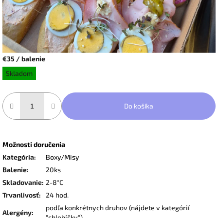
€35
/ balenie
Jednotková
Skladom
cena:
Do košíka
Možnosti doručenia
Kategória
:
Boxy/Misy
Balenie
:
20ks
Skladovanie
:
2-8°C
Trvanlivosť
:
24 hod.
podľa konkrétnych druhov (nájdete v kategórií
Alergény
:
"chlebíčky")